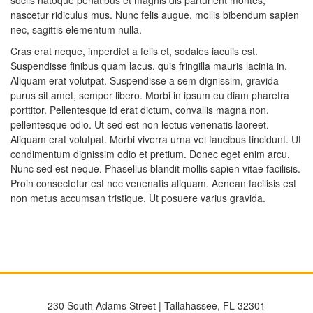
sociis natoque penatibus et magnis dis parturient montes,
nascetur ridiculus mus. Nunc felis augue, mollis bibendum sapien
nec, sagittis elementum nulla.
Cras erat neque, imperdiet a felis et, sodales iaculis est.
Suspendisse finibus quam lacus, quis fringilla mauris lacinia in.
Aliquam erat volutpat. Suspendisse a sem dignissim, gravida
purus sit amet, semper libero. Morbi in ipsum eu diam pharetra
porttitor. Pellentesque id erat dictum, convallis magna non,
pellentesque odio. Ut sed est non lectus venenatis laoreet.
Aliquam erat volutpat. Morbi viverra urna vel faucibus tincidunt. Ut
condimentum dignissim odio et pretium. Donec eget enim arcu.
Nunc sed est neque. Phasellus blandit mollis sapien vitae facilisis.
Proin consectetur est nec venenatis aliquam. Aenean facilisis est
non metus accumsan tristique. Ut posuere varius gravida.
230 South Adams Street | Tallahassee, FL 32301